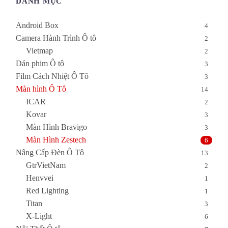
DANH MỤC
Android Box
4
Camera Hành Trình Ô tô
2
Vietmap
2
Dán phim Ô tô
3
Film Cách Nhiệt Ô Tô
3
Màn hình Ô Tô
14
ICAR
2
Kovar
3
Màn Hình Bravigo
3
Màn Hình Zestech
6
Nâng Cấp Đèn Ô Tô
13
GtrVietNam
2
Henvvei
1
Red Lighting
1
Titan
3
X-Light
6