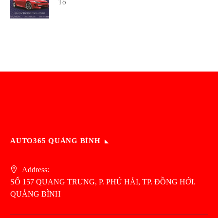
Tô
AUTO365 QUẢNG BÌNH
Address:
SỐ 157 QUANG TRUNG, P. PHÚ HẢI, TP. ĐỒNG HỚI.
QUẢNG BÌNH