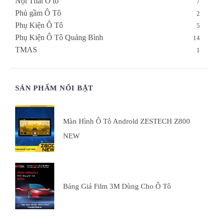
Nội Thất Ô tô
7
Phủ gầm Ô Tô
2
Phụ Kiện Ô Tô
5
Phụ Kiện Ô Tô Quảng Bình
14
TMAS
1
SẢN PHẨM NỔI BẬT
Màn Hình Ô Tô Androld ZESTECH Z800
NEW
Bảng Giá Film 3M Dùng Cho Ô Tô