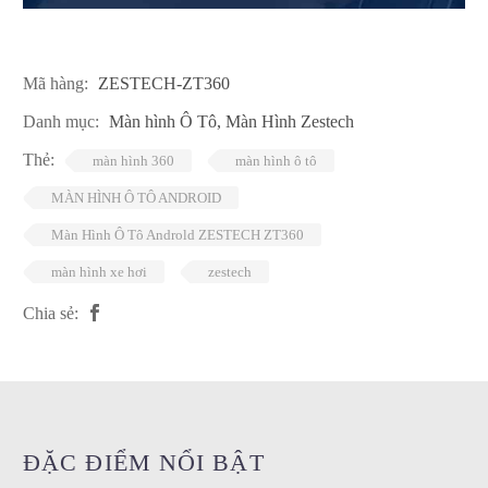
Mã hàng:
ZESTECH-ZT360
Danh mục:
Màn hình Ô Tô
,
Màn Hình Zestech
Thẻ:
màn hình 360
màn hình ô tô
MÀN HÌNH Ô TÔ ANDROID
Màn Hình Ô Tô Androld ZESTECH ZT360
màn hình xe hơi
zestech
Chia sẻ:
ĐẶC ĐIỂM NỔI BẬT