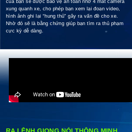
của bạn sẽ được bảo vệ an toàn nhờ 4 mắt camera
xung quanh xe, cho phép bạn xem lại đoạn video,
hình ảnh ghi lại “hung thủ” gây ra vấn đề cho xe.
Nhờ đó sẽ là bằng chứng giúp bạn tìm ra thủ phạm
cực kỳ dễ dàng.
RA LỆNH GIỌNG NÓI THÔNG MINH