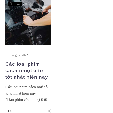
Ô tô hay
19 Tháng 12, 2022
Các loại phim
cách nhiệt ô tô
tốt nhất hiện nay
Các loại phim cách nhiệt ô
tô tốt nhất hiện nay
“Dán phim cách nhiệt ô tô
sẽ chẳng mang lợi ích gì, chỉ
0
phí tiền, tệ hơn còn phải