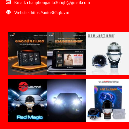
Email:
chanphongauto365qb@gmail.com
Website:
https://auto365qb.vn/