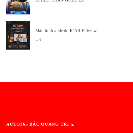
BI LED TITAN GOLD 2.0
Màn hình android ICAR Elliview
U3
AUTO365 BẮC QUẢNG TRỊ