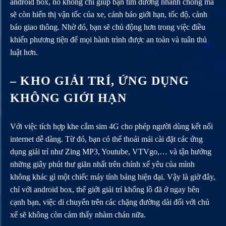
android box, nó không chỉ giúp bạn tìm đường nhanh chóng mà
sẽ còn hiển thị vận tốc của xe, cảnh báo giới hạn, tốc độ, cảnh
báo giao thông. Nhờ đó, bạn sẽ chủ động hơn trong việc điều
khiển phương tiện để mọi hành trình được an toàn và tuân thủ
luật hơn.
– KHO GIẢI TRÍ, ỨNG DỤNG
KHÔNG GIỚI HẠN
Với việc tích hợp khe cắm sim 4G cho phép người dùng kết nối
internet dễ dàng. Từ đó, bạn có thể thoải mái cài đặt các ứng
dụng giải trí như Zing MP3, Youtube, VTVgo,… và tận hưởng
những giây phút thư giãn nhất trên chính xế yêu của mình
không khác gì một chiếc máy tính bảng hiện đại. Vậy là giờ đây,
chỉ với android box, thế giới giải trí khổng lồ đã ở ngay bên
cạnh bạn, việc di chuyển trên các chặng đường dài đối với chủ
xế sẽ không còn cảm thấy nhàm chán nữa.