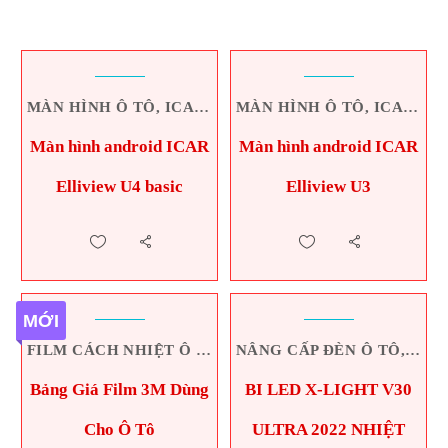
MÀN HÌNH Ô TÔ
,
ICAR
,
PHỤ KIỆN Ô TÔ QUẢNG BÌNH
MÀN HÌNH Ô TÔ
,
ICAR
,
NỘ
Màn hình android ICAR
Màn hình android ICAR
Elliview U4 basic
Elliview U3
MỚI
FILM CÁCH NHIỆT Ô TÔ
,
DÁN PHIM Ô TÔ
NÂNG CẤP ĐÈN Ô TÔ
,
PHỤ KIỆN
,
PHỤ
Bảng Giá Film 3M Dùng
BI LED X-LIGHT V30
Cho Ô Tô
ULTRA 2022 NHIỆT