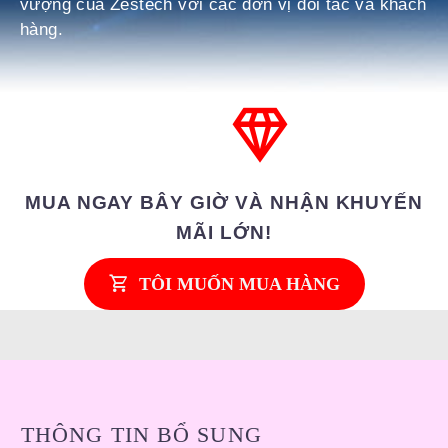
vượng của Zestech với các đơn vị đối tác và khách
hàng.
MUA NGAY BÂY GIỜ VÀ NHẬN KHUYẾN
MÃI LỚN!
TÔI MUỐN MUA HÀNG
THÔNG TIN BỔ SUNG