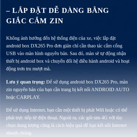
– LẮP ĐẶT DỄ DÀNG BẰNG
GIẮC CẮM ZIN
Không ảnh hưởng đến hệ thống điện của xe, việc lắp đặt
android box DX265 Pro đơn giản chỉ cần thao tác cắm cổng
USB vào màn hình nguyên bản. Sau đó, màn sẽ tự động nhận
thiết bị android box và chuyển đổi hệ điều hành android và hoạt
động trơn tru mượt mà.
Lưu ý quan trọng:
Để sử dụng android box DX265 Pro, màn
zin nguyên bản của bạn cần trang bị kết nối ANDROID AUTO
hoặc CARPLAY.
Để sử dụng Internet, bạn cần một thiết bị phát Wifi hoặc có thể
phát trực tiếp từ điện thoại. Ngoài ra, các gói sim 4G với tùy
chọn dung lượng cũng là cách hiệu quả để bạn kết nối Internet
nhanh chóng.