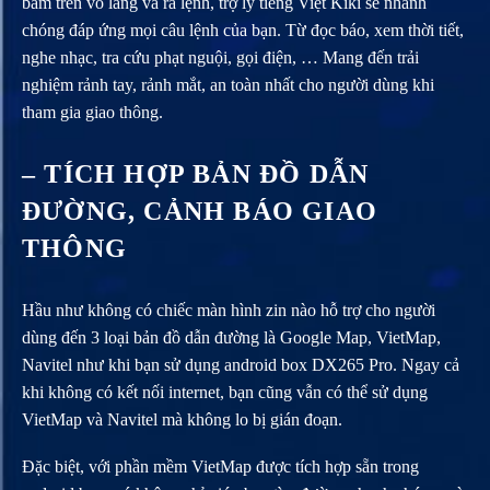
bấm trên vô lăng và ra lệnh, trợ lý tiếng Việt Kiki sẽ nhanh
chóng đáp ứng mọi câu lệnh của bạn. Từ đọc báo, xem thời tiết,
nghe nhạc, tra cứu phạt nguội, gọi điện, … Mang đến trải
nghiệm rảnh tay, rảnh mắt, an toàn nhất cho người dùng khi
tham gia giao thông.
– TÍCH HỢP BẢN ĐỒ DẪN
ĐƯỜNG, CẢNH BÁO GIAO
THÔNG
Hầu như không có chiếc màn hình zin nào hỗ trợ cho người
dùng đến 3 loại bản đồ dẫn đường là Google Map, VietMap,
Navitel như khi bạn sử dụng android box DX265 Pro. Ngay cả
khi không có kết nối internet, bạn cũng vẫn có thể sử dụng
VietMap và Navitel mà không lo bị gián đoạn.
Đặc biệt, với phần mềm VietMap được tích hợp sẵn trong